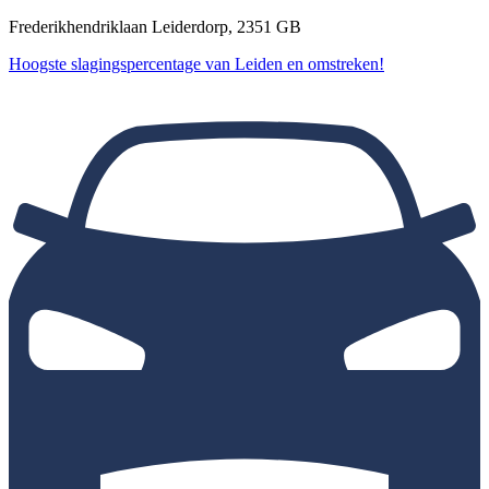
Frederikhendriklaan Leiderdorp, 2351 GB
Hoogste slagingspercentage van Leiden en omstreken!